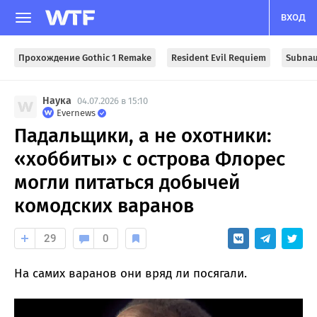
ВХОД
Прохождение Gothic 1 Remake
Resident Evil Requiem
Subnau
Наука
04.07.2026 в 15:10
Evernews
Падальщики, а не охотники:
«хоббиты» с острова Флорес
могли питаться добычей
комодских варанов
29
0
На самих варанов они вряд ли посягали.