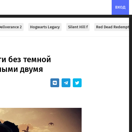
ВХОД
eliverance 2
Hogwarts Legacy
Silent Hill f
Red Dead Redempti
ти без темной
ьными двумя