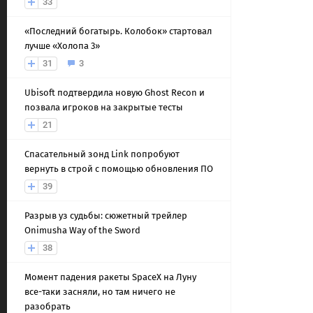
33
«Последний богатырь. Колобок» стартовал
лучше «Холопа 3»
31
3
Ubisoft подтвердила новую Ghost Recon и
позвала игроков на закрытые тесты
21
Спасательный зонд Link попробуют
вернуть в строй с помощью обновления ПО
39
Разрыв уз судьбы: сюжетный трейлер
Onimusha Way of the Sword
38
Момент падения ракеты SpaceX на Луну
все-таки засняли, но там ничего не
разобрать