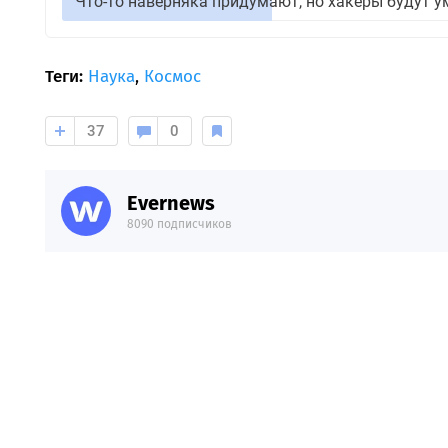
Что-то наверняка придумают, но хакеры будут у
Теги:
Наука
,
Космос
37
0
Evernews
8090 подписчиков