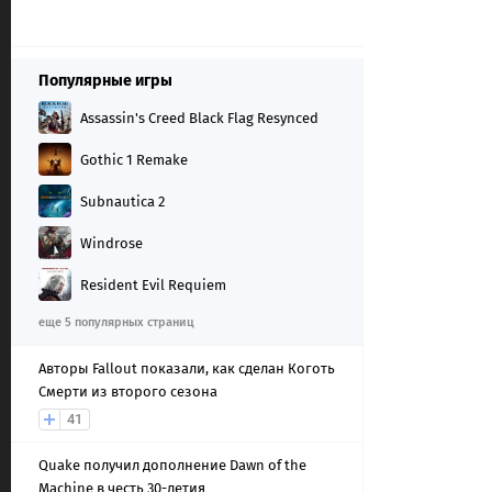
Популярные игры
Assassin's Creed Black Flag Resynced
Gothic 1 Remake
Subnautica 2
Windrose
Resident Evil Requiem
еще 5 популярных страниц
Авторы Fallout показали, как сделан Коготь
Смерти из второго сезона
41
Quake получил дополнение Dawn of the
Machine в честь 30-летия