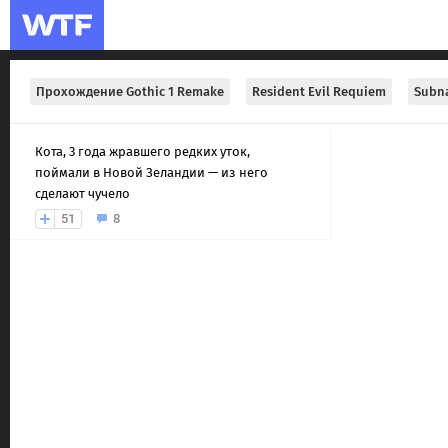
Прохождение Gothic 1 Remake
Resident Evil Requiem
Subna
Кота, 3 года жравшего редких уток,
поймали в Новой Зеландии — из него
сделают чучело
51
8