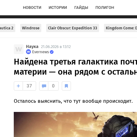
НОВОСТИ
ИСТОРИИ
ГАЙДЫ
ПОЛИГОН
utica 2
Windrose
Clair Obscur: Expedition 33
Kingdom Come: D
Наука
21.06.2026 в 13:12
Evernews
Найдена третья галактика поч
материи — она рядом с остал
37
0
Осталось выяснить, что тут вообще происходит.