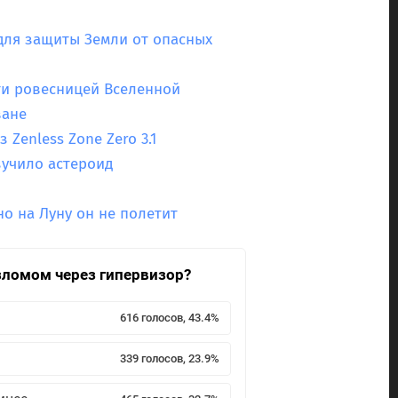
для защиты Земли от опасных
ти ровесницей Вселенной
ване
Zenless Zone Zero 3.1
зучило астероид
о на Луну он не полетит
взломом через гипервизор?
616 голосов, 43.4%
339 голосов, 23.9%