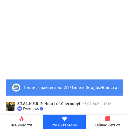
Подписывайтесь на WTFTime в Google.Новости
S.T.A.L.K.E.R. 2: Heart of Chernobyl
06.08.2026 в 17:12
Evernews
Прогулка по станции и битвы с
зомби: геймплей дополнения
Все новости
Это интересно
Сейчас читают