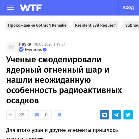
ВХОД
Прохождение Gothic 1 Remake
Resident Evil Requiem
Subnau
Наука
08.06.2026 в 19:34
Evernews
Ученые смоделировали
ядерный огненный шар и
нашли неожиданную
особенность радиоактивных
осадков
39
0
Для этого уран и другие элементы пришлось