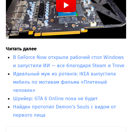
Читать далее
В GeForce Now открыли рабочий стол Windows
и запустили ИИ — все благодаря Steam и Trove
Идеальный муж из ротанга: IKEA выпустила
мебель по мотивам фильма «Плетеный
человек»
Шрейер: GTA 6 Online пока не будет
Найден прототип Demon’s Souls с видом от
первого лица