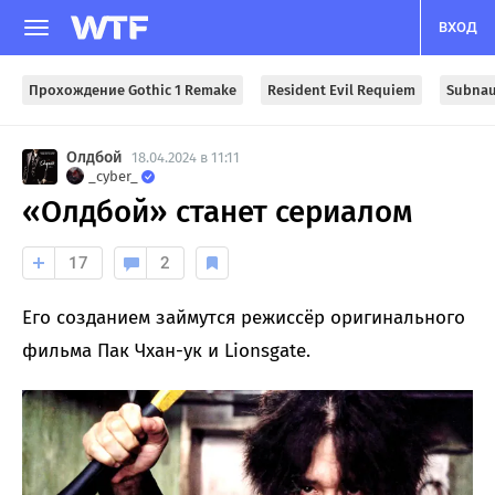
ВХОД
Прохождение Gothic 1 Remake
Resident Evil Requiem
Subnau
Олдбой
18.04.2024 в 11:11
_cyber_
«Олдбой» станет сериалом
17
2
Его созданием займутся режиссёр оригинального
фильма Пак Чхан-ук и Lionsgate.