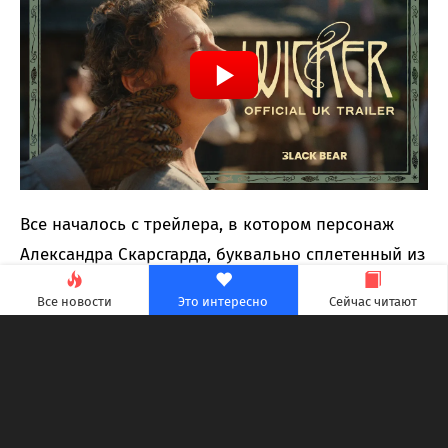
Все началось с трейлера, в котором персонаж
Александра Скарсгарда, буквально сплетенный из
ротанга человек, участвует в серии откровенных
Все новости
Это интересно
Сейчас читают
сцен. Пока интернет обсуждал необычное амплуа
актера, IKEA выпустила ротанговую скамейку
ручной работы за $199, обещая место для
хранения и тот же материал, из которого
делаются «идеальные мужья».