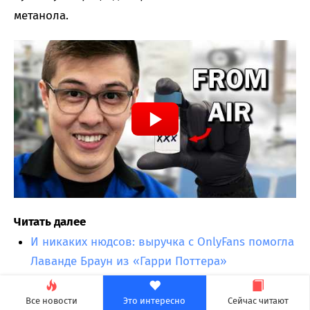
метанола.
Читать далее
И никаких нюдсов: выручка с OnlyFans помогла
Лаванде Браун из «Гарри Поттера»
прокормить четырех детей
СМИ: Apple может сделать свои часы круглыми
Все новости
Это интересно
Сейчас читают