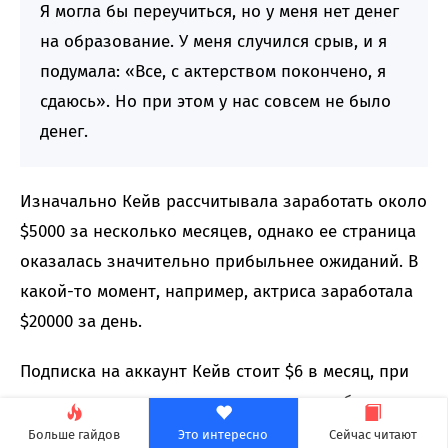
Я могла бы переучиться, но у меня нет денег
на образование. У меня случился срыв, и я
подумала: «Все, с актерством покончено, я
сдаюсь». Но при этом у нас совсем не было
денег.
Изначально Кейв рассчитывала заработать около
$5000 за несколько месяцев, однако ее страница
оказалась значительно прибыльнее ожиданий. В
какой-то момент, например, актриса заработала
$20000 за день.
Подписка на аккаунт Кейв стоит $6 в месяц, при
этом откровенные материалы она не публикует:
Джесси выкладывает контент, посвященный
Больше гайдов
Это интересно
Сейчас читают