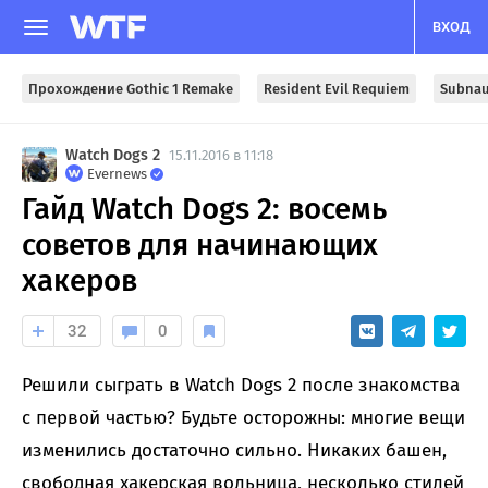
ВХОД
Прохождение Gothic 1 Remake
Resident Evil Requiem
Subnau
Watch Dogs 2
15.11.2016 в 11:18
Evernews
Гайд Watch Dogs 2: восемь
советов для начинающих
хакеров
32
0
Решили сыграть в Watch Dogs 2 после знакомства
с первой частью? Будьте осторожны: многие вещи
изменились достаточно сильно. Никаких башен,
свободная хакерская вольница, несколько стилей