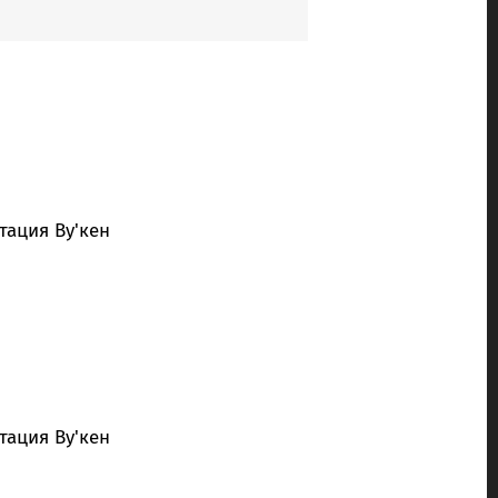
тация Ву'кен
тация Ву'кен