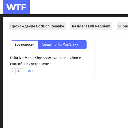
Прохождение Gothic 1 Remake
Resident Evil Requiem
Subna
Все новости
Гайды по No Man’s Sky
Гайд No Man’s Sky: возможные ошибки и
способы их устранения
43
6