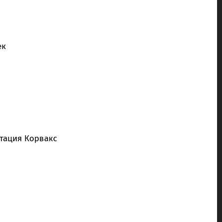
ек
утация Корвакс