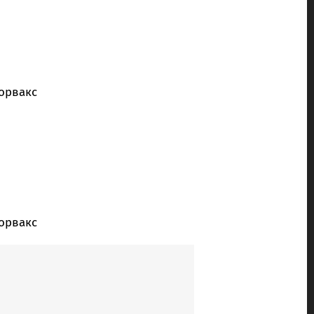
орвакс
орвакс