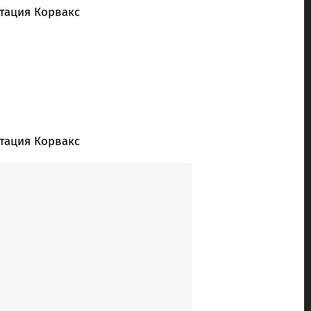
утация Корвакс
утация Корвакс