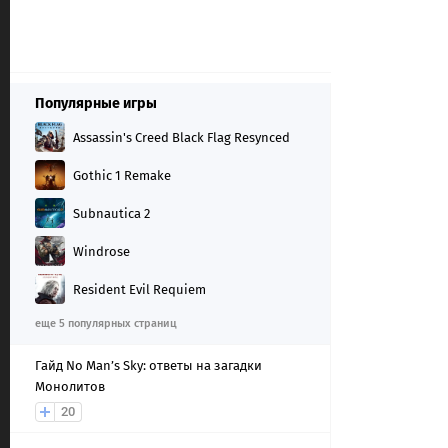
Популярные игры
Assassin's Creed Black Flag Resynced
Gothic 1 Remake
Subnautica 2
Windrose
Resident Evil Requiem
еще 5 популярных страниц
Гайд No Man’s Sky: ответы на загадки
Монолитов
20