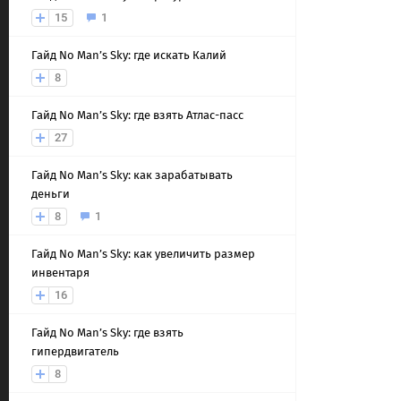
15
1
Гайд No Man’s Sky: где искать Калий
8
Гайд No Man’s Sky: где взять Атлас-пасс
27
Гайд No Man’s Sky: как зарабатывать
деньги
8
1
Гайд No Man’s Sky: как увеличить размер
инвентаря
16
Гайд No Man’s Sky: где взять
гипердвигатель
8