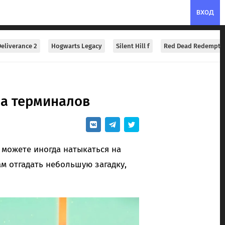
ВХОД
eliverance 2
Hogwarts Legacy
Silent Hill f
Red Dead Redempti
па терминалов
 можете иногда натыкаться на
м отгадать небольшую загадку,