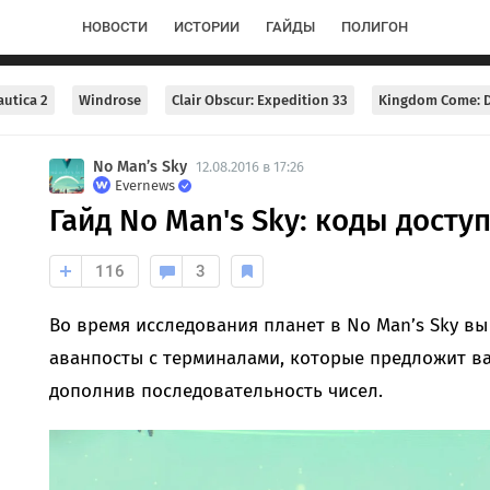
НОВОСТИ
ИСТОРИИ
ГАЙДЫ
ПОЛИГОН
utica 2
Windrose
Clair Obscur: Expedition 33
Kingdom Come: D
No Man’s Sky
12.08.2016 в 17:26
Evernews
Гайд No Man's Sky: коды досту
116
3
Во время исследования планет в No Man’s Sky вы
аванпосты с терминалами, которые предложит ва
дополнив последовательность чисел.