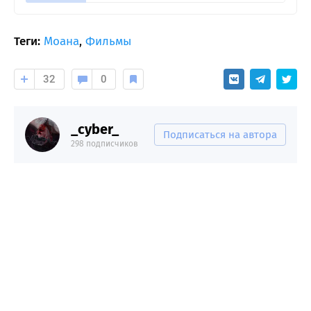
Теги:
Моана
,
Фильмы
32
0
_cyber_
Подписаться на автора
298 подписчиков