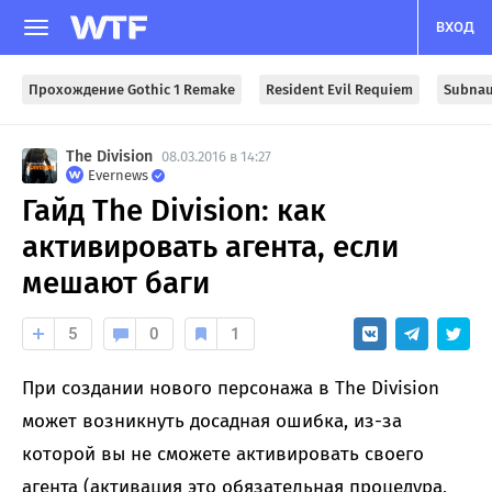
ВХОД
Прохождение Gothic 1 Remake
Resident Evil Requiem
Subnau
The Division
08.03.2016 в 14:27
Evernews
Гайд The Division: как
активировать агента, если
мешают баги
5
0
1
При создании нового персонажа в The Division
может возникнуть досадная ошибка, из-за
которой вы не сможете активировать своего
агента (активация это обязательная процедура,