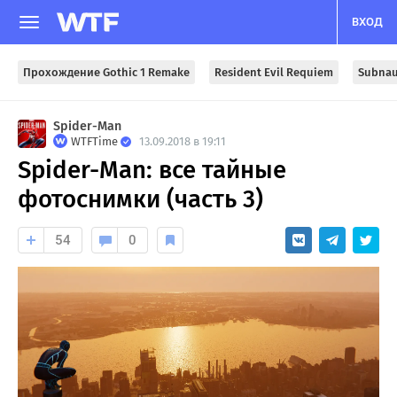
ВХОД
Прохождение Gothic 1 Remake
Resident Evil Requiem
Subnau
Spider-Man
WTFTime
13.09.2018 в 19:11
Spider-Man: все тайные
фотоснимки (часть 3)
54
0