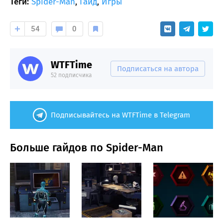
Теги:
Spider-Man
,
Гайд
,
Игры
54
0
WTFTime
Подписаться на автора
52 подписчика
Подписывайтесь на WTFTime в Telegram
Больше гайдов по Spider-Man