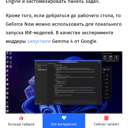
Engine и кастомизировать панель задач.
Кроме того, если добраться до рабочего стола, то
GeForce Now можно использовать для локального
запуска ИИ-моделей. В качестве эксперимента
моддеры
запустили
Gemma 4 от Google.
Больше гайдов
Это интересно
Сейчас читают
Конечно, после отключения от сессии трюк с