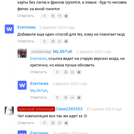
карты без лагов и фризов грузятся, а левые - буд-то человек
фепес за мной гонится
Ответить
0
Evernews
3 декабря 2024 года
Добавили еще один способ для тех, кому не помогает мод
Ответить
0
МyJIbTuK
нетраннер
3 декабря 2024 года
Evernews
, ссылка ведет на старую версию мода, не
критично, но имха лучше обновить
Ответить
0
Evernews
3 декабря 2024 года
МyJIbTuK
,
Ответить
0
Саня2283333
красный огненный
25 ноября 2024 года
Чет компиляция все так же идет хз :D
Ответить
0
Evernews
25 ноября 2024 года