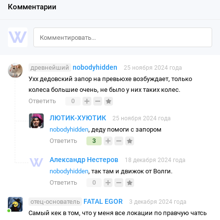
Комментарии
nobodyhidden
древнейший
25 ноября 2024 года
Ухх дедовский запор на превьюхе возбуждает, только
колеса большие очень, не было у них таких колес.
Ответить
0
ЛЮТИК-ХУЮТИК
25 ноября 2024 года
nobodyhidden
, деду помоги с запором
Ответить
3
Александр Нестеров
18 декабря 2024 года
nobodyhidden
, так там и движок от Волги.
Ответить
0
FATAL EGOR
отец-основатель
3 декабря 2024 года
Самый кек в том, что у меня все локации по правчую чатсь