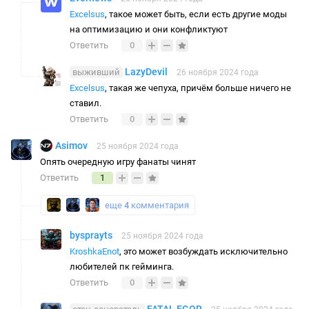
Excelsus
, такое может быть, если есть другие моды
на оптимизацию и они конфликтуют
Ответить
0
LazyDevil
выживший
26 ноября 2024 года
Excelsus
, такая же чепуха, причём больше ничего не
ставил.
Ответить
0
Asimov
25 ноября 2024 года
Опять очередную игру фанаты чинят
Ответить
1
еще
4
комментария
bysprayts
25 ноября 2024 года
KroshkaEnot
, это может возбуждать исключительно
любителей пк гейминга.
Ответить
0
FATAL EGOR