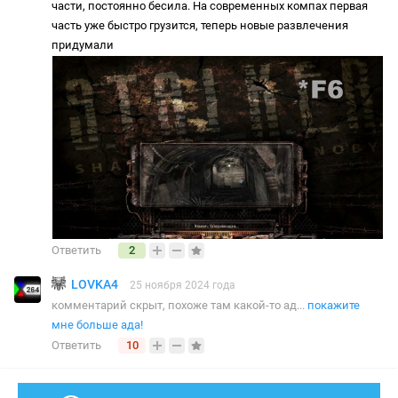
части, постоянно бесила. На современных компах первая
часть уже быстро грузится, теперь новые развлечения
придумали
Ответить
2
LOVKA4
25 ноября 2024 года
комментарий скрыт, похоже там какой-то ад...
покажите
мне больше ада!
Ответить
10