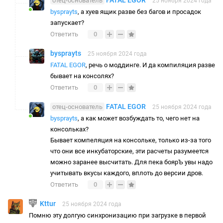
отец-основатель
25 ноября 2024 года
bysprayts
, а хуев ящик разве без багов и просадок
запускает?
Ответить
0
bysprayts
25 ноября 2024 года
FATAL EGOR
, речь о моддинге. И да компиляция разве
бывает на консолях?
Ответить
0
FATAL EGOR
отец-основатель
25 ноября 2024 года
bysprayts
, а как может возбуждать то, чего нет на
консольках?
Бывает компеляция на консольке, только из-за того
что они все инкубаторские, эти расчеты разумеется
можно заранее высчитать. Для пека боярЪ увы надо
учитывать вкусы каждого, вплоть до версии дров.
Ответить
0
Kttur
25 ноября 2024 года
Помню эту долгую синхронизацию при загрузке в первой