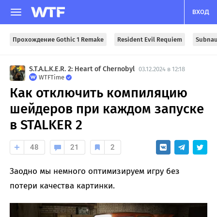
ВХОД
Прохождение Gothic 1 Remake
Resident Evil Requiem
Subnau
S.T.A.L.K.E.R. 2: Heart of Chernobyl
03.12.2024 в 12:18
WTFTime
Как отключить компиляцию
шейдеров при каждом запуске
в STALKER 2
48
21
2
Заодно мы немного оптимизируем игру без
потери качества картинки.