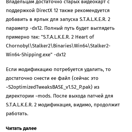
Владельцам достаточно старых видеокарт с
поддержкой DirectX 12 также рекомендуется
добавить в ярлык для запуска S.T.A.L.K.E.R. 2
параметр -dx12. Полный путь будет выглядеть
примерно так: "S.T.A.L.K.E.R. 2 Heart of
Chornobyl\Stalker2\Binaries\Win64\Stalker2-
Win64-Shipping.exe" -dx12
Если модификацию потребуется удалить, то
достаточно снести ее файл (сейчас это
~S2optimizedTweaksBASE_v1.52_P.pak) из
директории ~mods. После выхода патчей для
S.T.A.L.K.E.R. 2 модификация, видимо, продолжит
работать.
Читать далее