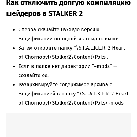
Как отключить долгую компиляцию
шейдеров в STALKER 2
Сперва скачайте нужную версию
модификации по одной из ссылок выше.
Затем откройте папку "\S.T.A.L.K.E.R. 2 Heart
of Chornobyl\Stalker2\Content\Paks".
Если в папке нет директории "~mods" —
создайте ее.
Разархивируйте содержимое архива с
модификацией в папку "\S.T.A.L.K.E.R. 2 Heart
of Chornobyl\Stalker2\Content\Paks\~mods"