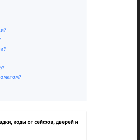
ки?
?
ки?
а?
томатом?
агадки, коды от сейфов, дверей и