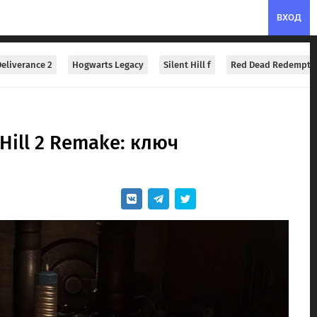
ВХОД
eliverance 2
Hogwarts Legacy
Silent Hill f
Red Dead Redempti
Hill 2 Remake: ключ