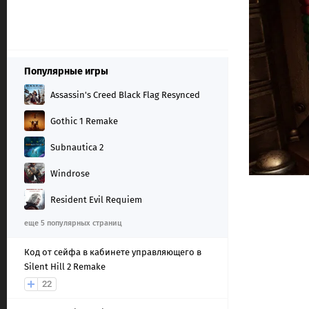
Популярные игры
Assassin's Creed Black Flag Resynced
Gothic 1 Remake
Subnautica 2
Windrose
Resident Evil Requiem
еще 5 популярных страниц
Код от сейфа в кабинете управляющего в
Silent Hill 2 Remake
22