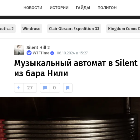
НОВОСТИ
ИСТОРИИ
ГАЙДЫ
ПОЛИГОН
utica 2
Windrose
Clair Obscur: Expedition 33
Kingdom Come: D
Silent Hill 2
WTFTime
06.10.2024 в 15:27
Музыкальный автомат в Silent 
из бара Нили
27
0