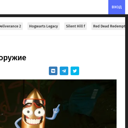
ВХОД
eliverance 2
Hogwarts Legacy
Silent Hill f
Red Dead Redempti
 оружие