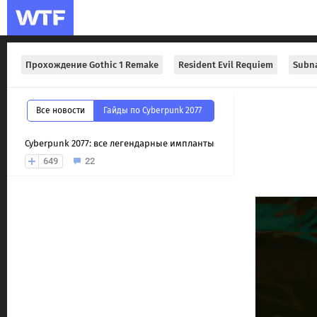
Прохождение Gothic 1 Remake
Resident Evil Requiem
Subna
Все новости
Гайды по Cyberpunk 2077
Cyberpunk 2077: все легендарные импланты
649
22