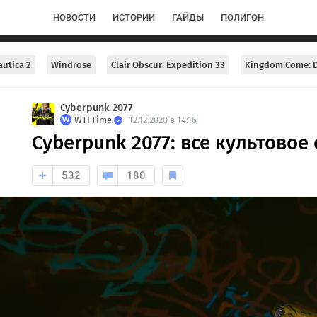
НОВОСТИ
ИСТОРИИ
ГАЙДЫ
ПОЛИГОН
utica 2
Windrose
Clair Obscur: Expedition 33
Kingdom Come: D
Cyberpunk 2077
WTFTime
12.12.2020 в 14:16
Cyberpunk 2077: все культовое
532
180