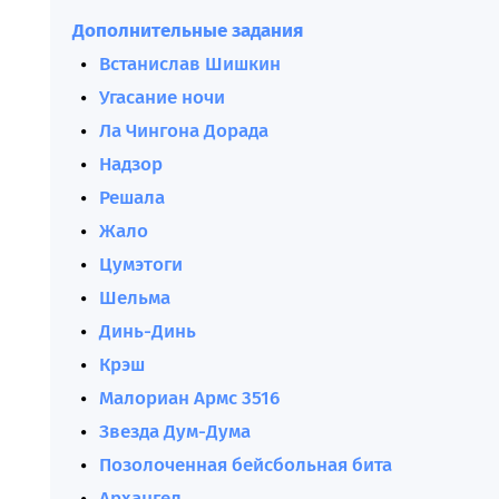
Дополнительные задания
Встанислав Шишкин
Угасание ночи
Ла Чингона Дорада
Надзор
Решала
Жало
Цумэтоги
Шельма
Динь-Динь
Крэш
Малориан Армс 3516
Звезда Дум-Дума
Позолоченная бейсбольная бита
Архангел