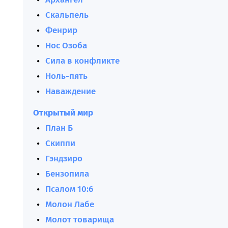
Скальпель
Фенрир
Нос Озоба
Сила в конфликте
Ноль-пять
Наваждение
Открытый мир
План Б
Скиппи
Гэндзиро
Бензопила
Псалом 10:6
Молон Лабе
Молот товарища