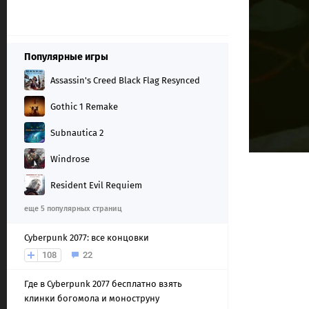
Популярные игры
Assassin's Creed Black Flag Resynced
Gothic 1 Remake
Subnautica 2
Windrose
Resident Evil Requiem
еще 5 популярных страниц
Cyberpunk 2077: все концовки
108
22
Где в Cyberpunk 2077 бесплатно взять
клинки богомола и моноструну