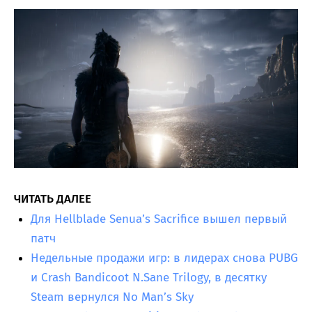
ЧИТАТЬ ДАЛЕЕ
Для Hellblade Senua’s Sacrifice вышел первый
патч
Недельные продажи игр: в лидерах снова PUBG
и Crash Bandicoot N.Sane Trilogy, в десятку
Steam вернулся No Man’s Sky