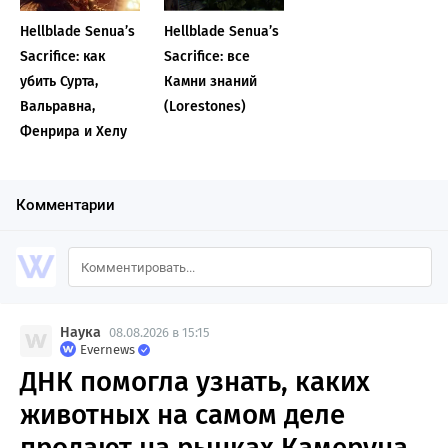
Hellblade Senua’s
Hellblade Senua’s
Sacrifice: как
Sacrifice: все
убить Сурта,
Камни знаний
Вальравна,
(Lorestones)
Фенрира и Хелу
Комментарии
Наука
08.08.2026 в 15:15
Evernews
ДНК помогла узнать, каких
животных на самом деле
продают на рынках Камеруна