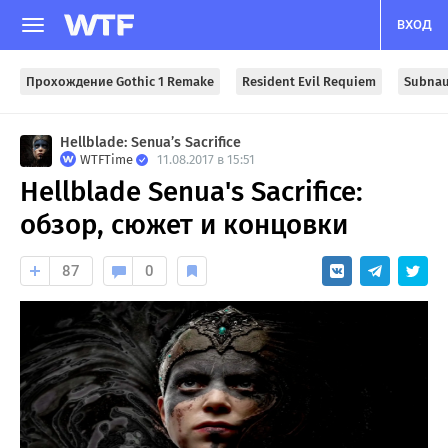
ВХОД
Прохождение Gothic 1 Remake
Resident Evil Requiem
Subnau
Hellblade: Senua’s Sacrifice
WTFTime
11.08.2017 в 15:51
Hellblade Senua's Sacrifice:
обзор, сюжет и концовки
87
0