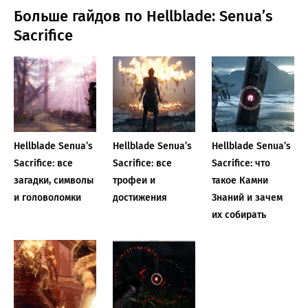
Больше гайдов по Hellblade: Senua’s
Sacrifice
Hellblade Senua’s
Hellblade Senua’s
Hellblade Senua’s
Sacrifice: все
Sacrifice: все
Sacrifice: что
загадки, символы
трофеи и
такое Камни
и головоломки
достижения
Знаний и зачем
их собирать