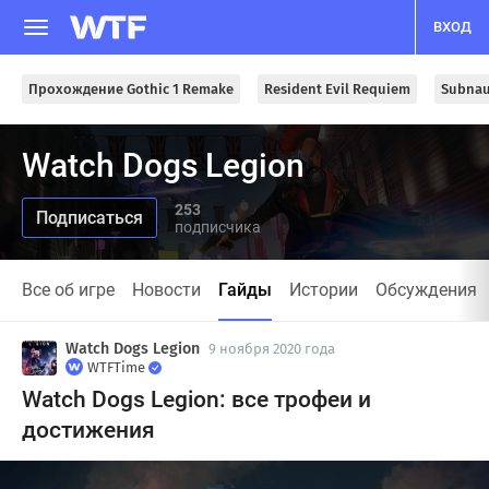
ВХОД
Прохождение Gothic 1 Remake
Resident Evil Requiem
Subnau
Watch Dogs Legion
253
подписчика
Все об игре
Новости
Гайды
Истории
Обсуждения
Watch Dogs Legion
9 ноября 2020 года
WTFTime
Watch Dogs Legion: все трофеи и
достижения