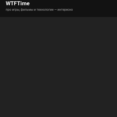
WTFTime
про игры, фильмы и технологии — интересно
Разделы
Новости
Истории
Гайды
Полигон
Полезные ссылки
RSS-новости
RSS-статьи
Архив
Архив вики
Архив гайдов
О проекте
Обратная связь
Пользовательское соглашение