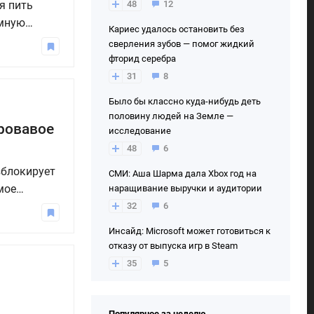
я пить
48
12
емную
Кариес удалось остановить без
се зависит
сверления зубов — помог жидкий
сонаж. В
фторид серебра
31
8
Было бы классно куда-нибудь деть
половину людей на Земле —
ровавое
исследование
48
6
зблокирует
СМИ: Аша Шарма дала Xbox год на
мое
наращивание выручки и аудитории
ию, есть
32
6
подробно
Инсайд: Microsoft может готовиться к
отказу от выпуска игр в Steam
35
5
Популярное за неделю