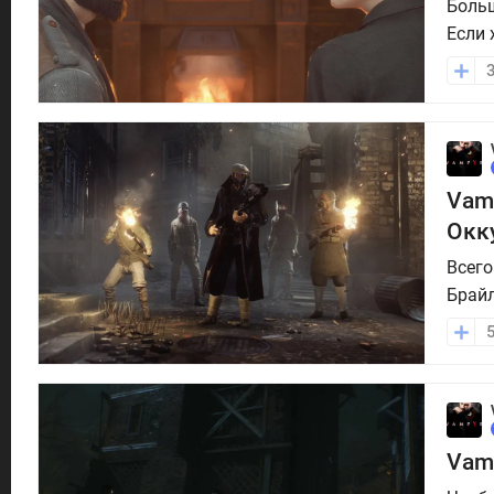
Боль
Если 
резер
перем
мы ра
Vam
Окк
Всего
Брайл
Это е
одна 
где и
Vamp