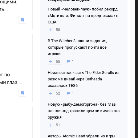
ающими.
ть
Новый «Человек-паук» побил рекорд
«Мстители: Финал» на предпоказах в
ное
США
шем гайде
58
В The Witcher 3 нашли задания,
которые пропускают почти все
игроки
55
1
Неизвестная часть The Elder Scrolls из
т по
резюме дизайнера Bethesda
ый глаз.
оказалась TES6
где лежит
52
1
асскажем,
Новую «рыбу-демогоргона» без глаз
нашли под хранилищем химического
оружия
51
Авторы Atomic Heart убрали из игры