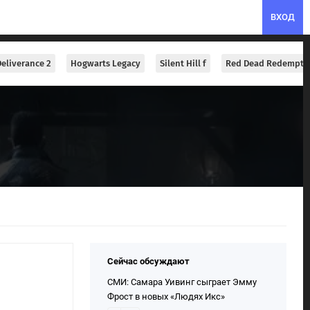
ВХОД
eliverance 2
Hogwarts Legacy
Silent Hill f
Red Dead Redempti
Сейчас обсуждают
СМИ: Самара Уивинг сыграет Эмму
Фрост в новых «Людях Икс»