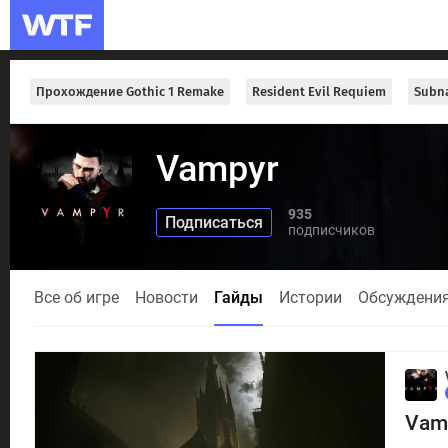
Прохождение Gothic 1 Remake
Resident Evil Requiem
Subna
Vampyr
935
подписчиков
Все об игре
Новости
Гайды
Истории
Обсуждени
Vam