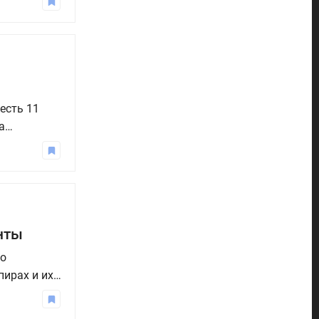
дел.
есть 11
а
 стоит
нты
то
ирах и их
реданий. В