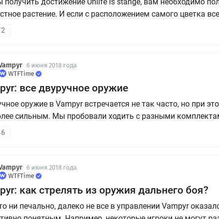
 получить достижение Unlife is stange, вам необходимо по
стное растение. И если с расположением самого цветка все
 очевидно, то с поисками воды возникают вопросы. Казал
72
сложного? Речка рядом, поливай - не хочу. Оказывается, в
 особенную. В...
Vampyr
6 июня 2018 года
WTFTime
pyr: все двуручное оружие
чное оружие в Vampyr встречается не так часто, но при эт
лее сильным. Мы пробовали ходить с разными комплекта
ге все равно вернулись к нему. Всего таких предметов в иг
46
в их все наряду с оружием для правой руки, вы получите 
..
Vampyr
6 июня 2018 года
WTFTime
yr: как стрелять из оружия дальнего боя?
то ни печально, далеко не все в управлении Vampyr оказал
тивно понятным. Например, некоторые игроки не могут ра