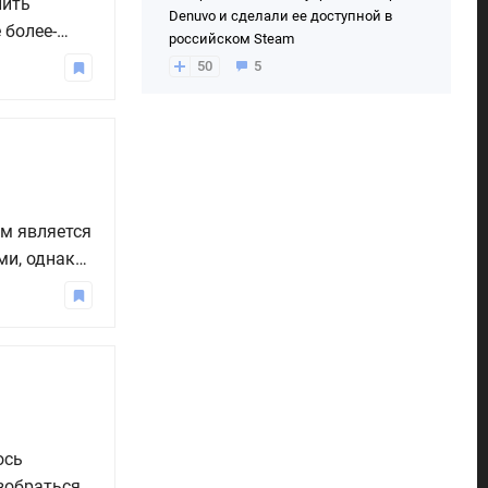
лить
Denuvo и сделали ее доступной в
 более-
российском Steam
ось бы,
50
5
оду нужно
ом является
ми, однако
ре восемь.
достижение
ось
зобраться