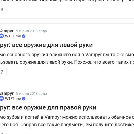
трелять из пистолета и как его экипировать. В нашем кор
39
зберем этот вопрос.
Vampyr
5 июня 2018 года
WTFTime
yr: все оружие для левой руки
о основного оружия ближнего боя в Vampyr вы также см
ьзовать оружие для левой руки. Похоже, что всего таких 
13. Собрав их все, вы получите достижение 'Левша'. Однако
37
мация, что трофей разблокируется уже на 12 предмете. В
 мы расскажем, г...
Vampyr
5 июня 2018 года
WTFTime
yr: все оружие для правой руки
о зубов и когтей в Vampyr можно использовать обычное 
его боя. Собрав все такие предметы, вы получите достиже
ссионального хирурга'. В этом гайде мы расскажем, где 