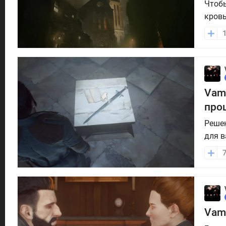
Чтобы
кровь
подво
от ур
нашем
Vam
про
Решен
для в
сильн
непло
расск
Vamp