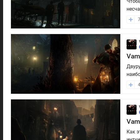
Чтобы
несча
менее
чего 
найти
Vam
Двуру
наибо
в ито
Собра
'Набо.
Vamp
Как э
интуи