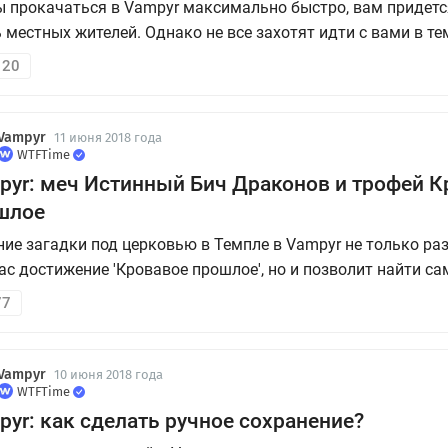
 прокачаться в Vampyr максимально быстро, вам придетс
 местных жителей. Однако не все захотят идти с вами в т
ротню. Некоторые даже не пустят на порог своего дома. В
120
овня гипноза, которым на данный момент владеет ваш пер
 гайде мы расск...
Vampyr
11 июня 2018 года
WTFTime
pyr: меч Истинный Бич Драконов и трофей К
шлое
ие загадки под церковью в Темпле в Vampyr не только ра
ас достижение 'Кровавое прошлое', но и позволит найти са
ое оружие в игре - меч Истинный Бич Драконов. К сожален
77
хой шанс случайно все это провалить. В нашем гайде мы 
ажем, как все...
Vampyr
10 июня 2018 года
WTFTime
yr: как сделать ручное сохранение?