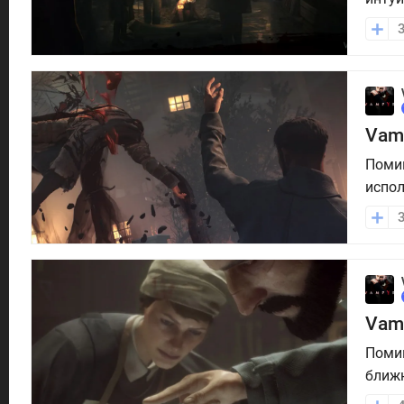
как с
мы ра
Vamp
Помим
испол
игре 
инфор
гайде
Vamp
Помим
ближн
профе