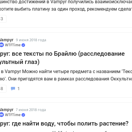
шинство достижений в Vampyr получились взаимоисключ
хотите выбить платину за один проход, рекомендуем сдела
вное сохранение в начале 1 и 6 глав. К сожалению, свобод
33
ещение после завершения сюжета не предусмотрено. В на
сскажем, где искать файлы...
Vampyr
9 июня 2018 года
WTFTime
pyr: все тексты по Брайлю (расследование
ультный глаз)
 в Vampyr Можно найти четыре предмета с названием 'Текс
ю'. Они пригодятся вам в рамках расследования Оккультн
динственный способ открыть дверь в секретное убежище, 
58
1
из тридцати коллекционок. В нашем гайде мы подробно р
скать тексты.
Vampyr
7 июня 2018 года
WTFTime
yr: где найти воду, чтобы полить растение?