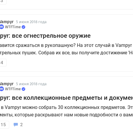
43
е для правой руки. В меню оно выделено в отдельный раз
Vampyr
5 июня 2018 года
WTFTime
pyr: все огнестрельное оружие
авится сражаться в рукопашную? На этот случай в Vampyr 
трельных пушек. Собрав их все, вы получите достижение 'Н
оянии выстрела'. В нашем гайде мы расскажем, где именно
34
ь оружие дальнего боя.
Vampyr
5 июня 2018 года
WTFTime
pyr: все коллекционные предметы и докуме
 в Vampyr можно собрать 30 коллекционных предметов. Э
енты, которые раскрывают нам новые подробности о вамп
 Собрав их все, вы разблокируете достижение Хранитель п
115
2
 гайде мы расскажем, как это сделать.