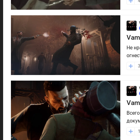
оружи
Vam
Не нр
огнес
расст
искат
Vam
Всего
докум
мире.
нашем