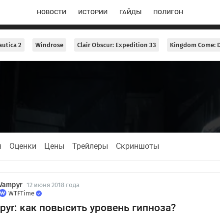
НОВОСТИ
ИСТОРИИ
ГАЙДЫ
ПОЛИГОН
utica 2
Windrose
Clair Obscur: Expedition 33
Kingdom Come: D
я
Оценки
Цены
Трейлеры
Скриншоты
Vampyr
12 июня 2018 года
WTFTime
pyr: как повысить уровень гипноза?