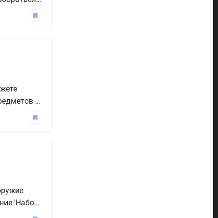
отком гайде
ожете
предметов в
 есть
 нашем
оружие
ние 'Набор
можно найти