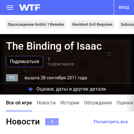
ВХОД
Прохождение Gothic 1 Remake
Resident Evil Requiem
Subnau
The Binding of Isaac
7
подписчиков
PC
вышла 28 сентября 2011 года
Оценки, даты и другие детали
Все об игре
Новости
Истории
Обсуждения
Оценки
Новости
4
Посмотреть все