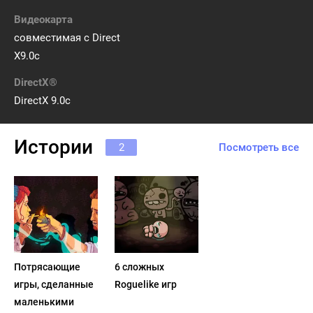
Видеокарта
совместимая с Direct
X9.0c
DirectX®
DirectX 9.0c
Истории
2
Посмотреть все
Потрясающие
6 сложных
игры, сделанные
Roguelike игр
маленькими