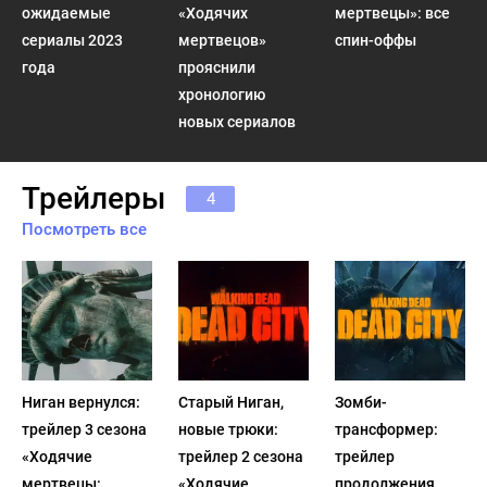
ожидаемые
«Ходячих
мертвецы»: все
сериалы 2023
мертвецов»
спин-оффы
года
прояснили
хронологию
новых сериалов
Трейлеры
4
Посмотреть все
Ниган вернулся:
Старый Ниган,
Зомби-
трейлер 3 сезона
новые трюки:
трансформер:
«Ходячие
трейлер 2 сезона
трейлер
мертвецы:
«Ходячие
продолжения