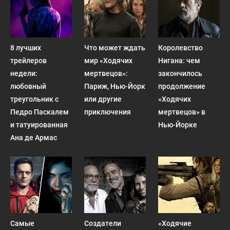
8 лучших
Что может ждать
Королевство
трейлеров
мир «Ходячих
Нигана: чем
недели:
мертвецов»:
закончилось
любовный
Париж, Нью-Йорк
продолжение
треугольник с
или другие
«Ходячих
Педро Паскалем
приключения
мертвецов» в
и татуированная
Нью-Йорке
Ана де Армас
Самые
Создатели
«Ходячие