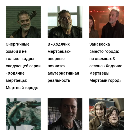
Энергичные
В «Ходячих
Занавеска
зомби и не
мертвецах»
вместо города:
только: кадры
впервые
на съемках 3
следующей серии
появится
сезона «Ходячие
«Ходячие
альтернативная
мертвецы:
мертвецы:
реальность
Мертвый город»
Мертвый город»