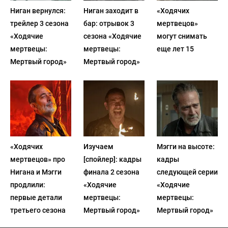
Ниган вернулся:
Ниган заходит в
«Ходячих
трейлер 3 сезона
бар: отрывок 3
мертвецов»
«Ходячие
сезона «Ходячие
могут снимать
мертвецы:
мертвецы:
еще лет 15
Мертвый город»
Мертвый город»
«Ходячих
Изучаем
Мэгги на высоте:
мертвецов» про
[спойлер]: кадры
кадры
Нигана и Мэгги
финала 2 сезона
следующей серии
продлили:
«Ходячие
«Ходячие
первые детали
мертвецы:
мертвецы:
третьего сезона
Мертвый город»
Мертвый город»