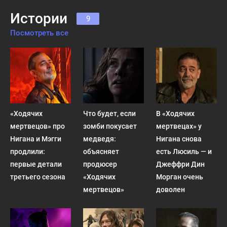
Истории
9
Посмотреть все
«Ходячих
Что будет, если
В «Ходячих
мертвецов» про
зомби покусает
мертвецах» у
Нигана и Мэгги
медведя:
Нигана снова
продлили:
объясняет
есть Люсиль — и
первые детали
продюсер
Джеффри Дин
третьего сезона
«Ходячих
Морган очень
мертвецов»
доволен