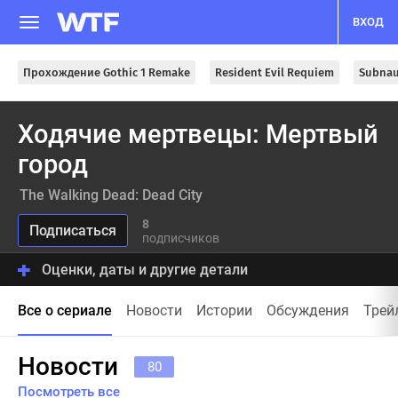
ВХОД
Прохождение Gothic 1 Remake
Resident Evil Requiem
Subnau
Ходячие мертвецы: Мертвый
город
The Walking Dead: Dead City
8
подписчиков
Оценки, даты и другие детали
Все о сериале
Новости
Истории
Обсуждения
Трей
Новости
80
Посмотреть все