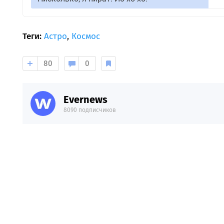
Теги:
Астро
,
Космос
80
0
Evernews
8090 подписчиков