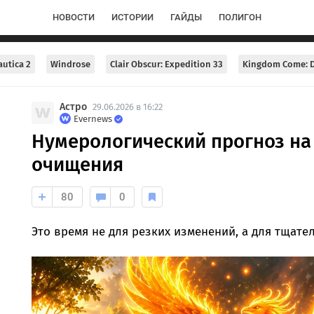
НОВОСТИ
ИСТОРИИ
ГАЙДЫ
ПОЛИГОН
utica 2
Windrose
Clair Obscur: Expedition 33
Kingdom Come: D
Астро
29.06.2026 в 16:22
Evernews
Нумерологический прогноз на 
очищения
80
0
Это время не для резких изменений, а для тщате