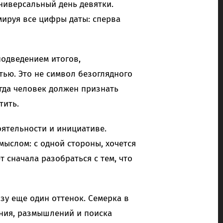
ниверсальный день девятки.
мируя все цифры даты: сперва
подведением итогов,
ью. Это не символ безоглядного
огда человек должен признать
тить.
оятельности и инициативе.
мыслом: с одной стороны, хочется
ет сначала разобраться с тем, что
зу еще один оттенок. Семерка в
ения, размышлений и поиска