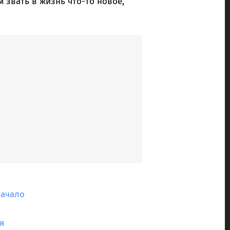
м звать в жизнь что-то новое,
начало
я