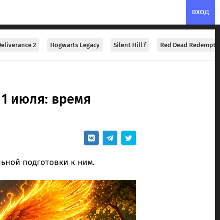
ВХОД
eliverance 2
Hogwarts Legacy
Silent Hill f
Red Dead Redempti
1 июля: время
льной подготовки к ним.