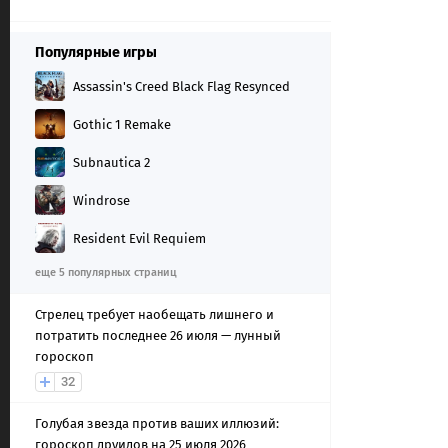
Популярные игры
Assassin's Creed Black Flag Resynced
Gothic 1 Remake
Subnautica 2
Windrose
Resident Evil Requiem
еще 5 популярных страниц
Стрелец требует наобещать лишнего и
потратить последнее 26 июля — лунный
гороскоп
32
Голубая звезда против ваших иллюзий:
гороскоп друидов на 25 июля 2026