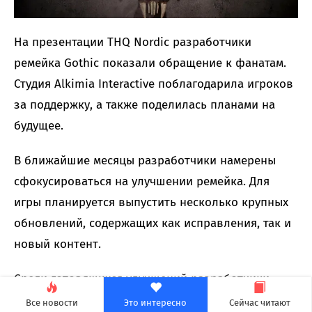
На презентации THQ Nordic разработчики
ремейка Gothic показали обращение к фанатам.
Студия Alkimia Interactive поблагодарила игроков
за поддержку, а также поделилась планами на
будущее.
В ближайшие месяцы разработчики намерены
сфокусироваться на улучшении ремейка. Для
игры планируется выпустить несколько крупных
обновлений, содержащих как исправления, так и
новый контент.
Среди готовящихся улучшений разработчики
называют фоторежим, читерский Marvin Mode
Все новости
Это интересно
Сейчас читают