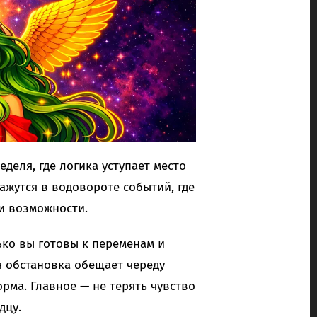
деля, где логика уступает место
жутся в водовороте событий, где
и возможности.
ько вы готовы к переменам и
ая обстановка обещает череду
рма. Главное — не терять чувство
дцу.