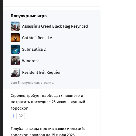
Популярные игры
Assassin's Creed Black Flag Resynced
Gothic 1 Remake
Subnautica 2
Windrose
Resident Evil Requiem
еще 5 популярных страниц
Стрелец требует наобещать лишнего и
потратить последнее 26 июля — лунный
гороскоп
32
Голубая звезда против ваших иллюзий:
гороскоп друидов на 25 июля 2026