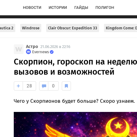
НОВОСТИ
ИСТОРИИ
ГАЙДЫ
ПОЛИГОН
utica 2
Windrose
Clair Obscur: Expedition 33
Kingdom Come: D
Астро
21.06.2026 в 22:16
Evernews
Скорпион, гороскоп на неделю
вызовов и возможностей
28
0
Чего у Скорпионов будет больше? Скоро узнаем.