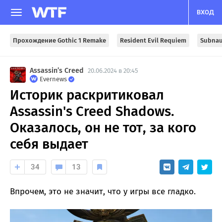
ВХОД
Прохождение Gothic 1 Remake
Resident Evil Requiem
Subnau
Assassin’s Creed
20.06.2024 в 20:45
Evernews
Историк раскритиковал
Assassin's Creed Shadows.
Оказалось, он не тот, за кого
себя выдает
34
13
Впрочем, это не значит, что у игры все гладко.