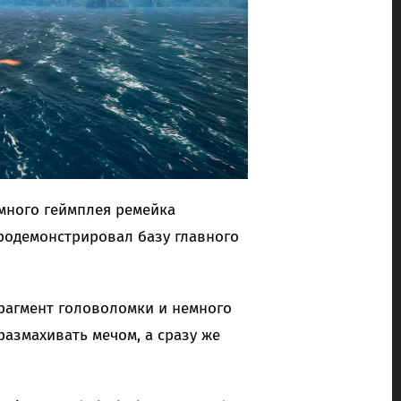
много геймплея ремейка
p продемонстрировал базу главного
рагмент головоломки и немного
азмахивать мечом, а сразу же