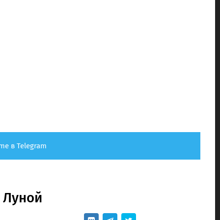
me в Telegram
а Луной