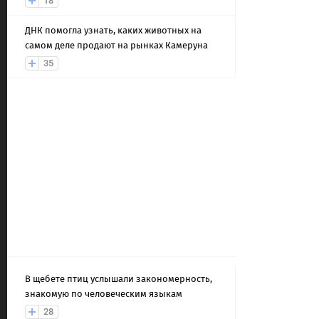
18
ДНК помогла узнать, каких животных на
самом деле продают на рынках Камеруна
35
В щебете птиц услышали закономерность,
знакомую по человеческим языкам
28