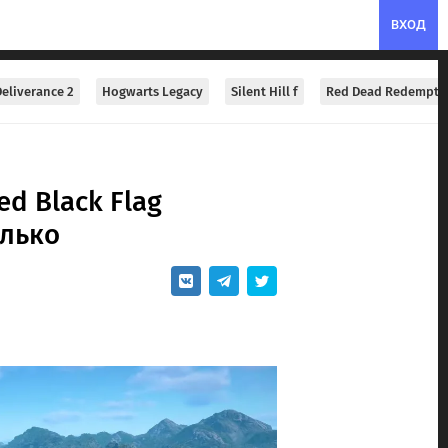
ВХОД
eliverance 2
Hogwarts Legacy
Silent Hill f
Red Dead Redempti
ed Black Flag
олько