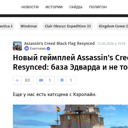
НОВОСТИ
ИСТОРИИ
ГАЙДЫ
ПОЛИГОН
utica 2
Windrose
Clair Obscur: Expedition 33
Kingdom Come: D
Assassin's Creed Black Flag Resynced
12.06.2026 в 19:16
Evernews
Новый геймплей Assassin's Cre
Resynced: база Эдварда и не т
80
1
1
Еще у нас есть катсцена с Кэролайн.