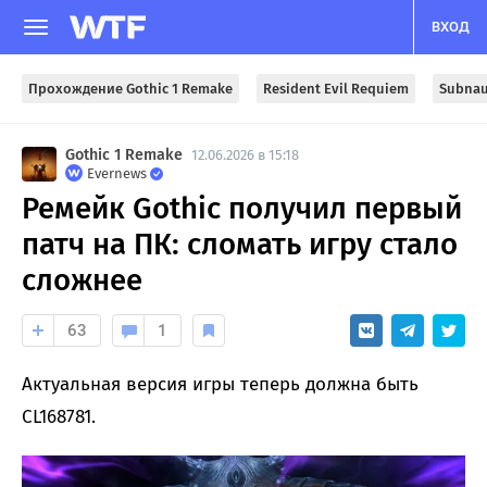
ВХОД
Прохождение Gothic 1 Remake
Resident Evil Requiem
Subnau
Gothic 1 Remake
12.06.2026 в 15:18
Evernews
Ремейк Gothic получил первый
патч на ПК: сломать игру стало
сложнее
63
1
Актуальная версия игры теперь должна быть
CL168781.