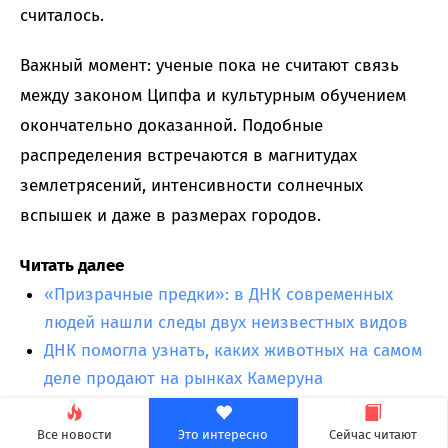
считалось.
Важный момент: ученые пока не считают связь
между законом Ципфа и культурным обучением
окончательно доказанной. Подобные
распределения встречаются в магнитудах
землетрясений, интенсивности солнечных
вспышек и даже в размерах городов.
Читать далее
«Призрачные предки»: в ДНК современных
людей нашли следы двух неизвестных видов
ДНК помогла узнать, каких животных на самом
деле продают на рынках Камеруна
Anthropic научила сессии Claude Code
общаться между собой
Все новости
Это интересно
Сейчас читают