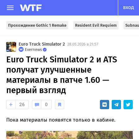
ВХОД
Прохождение Gothic 1 Remake
Resident Evil Requiem
Subnau
Euro Truck Simulator 2
28.05.2026 в 21:57
Evernews
Euro Truck Simulator 2 и ATS
получат улучшенные
материалы в патче 1.60 —
первый взгляд
26
0
Пока материалы появятся только в кабине.