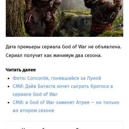
Дата премьеры сериала God of War не объявлена.
Сериал получит как минимум два сезона.
Читать далее
Фото: Concorde, гонявшийся за Луной
СМИ: Дэйв Батиста хочет сыграть Кратоса в
сериале God of War
СМИ: в God of War заменят Атрея — но только
во втором сезоне