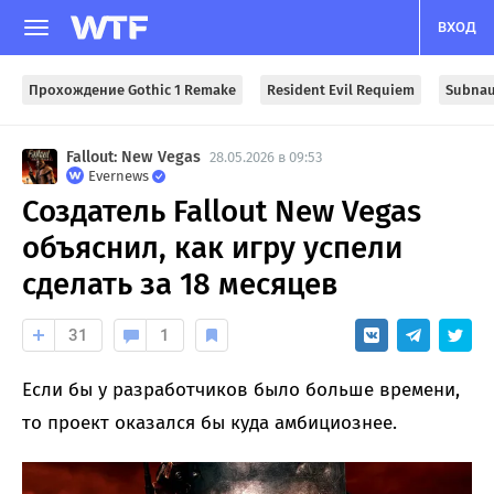
ВХОД
Прохождение Gothic 1 Remake
Resident Evil Requiem
Subnau
Fallout: New Vegas
28.05.2026 в 09:53
Evernews
Создатель Fallout New Vegas
объяснил, как игру успели
сделать за 18 месяцев
31
1
Если бы у разработчиков было больше времени,
то проект оказался бы куда амбициознее.