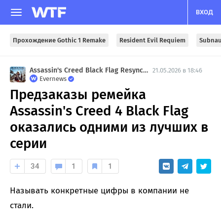
ВХОД
Прохождение Gothic 1 Remake
Resident Evil Requiem
Subnau
Assassin's Creed Black Flag Resynced
21.05.2026 в 18:46
Evernews
Предзаказы ремейка
Assassin's Creed 4 Black Flag
оказались одними из лучших в
серии
34
1
1
Называть конкретные цифры в компании не
стали.