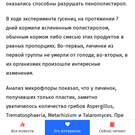
оказались способны разрушать пенополистирол.
В ходе эксперимента гусениц на протяжении 7
дней кормили вспененным полистиролом,
обычным кормом либо смесью этих продуктов в
равных пропорциях. Во-первых, личинки из
первой группы не умерли от голода; во-вторых, в
их организмах произошли интересные
изменения.
Анализ микрофлоры показал, что у личинок,
получавших только пластик, заметно
увеличилось количество грибов Aspergillus,
Trematosphaeria, Metarhizium и Talaromyces. При
смешанном рационе ученые также
Все новости
Это интересно
Сейчас читают
зафиксировали рост доли дрожжей Cryptococcus