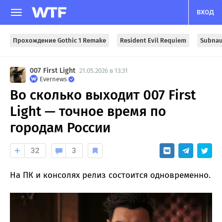
ВХОД
Прохождение Gothic 1 Remake
Resident Evil Requiem
Subnau
007 First Light
21.05.2026 в 13:31
Evernews
Во сколько выходит 007 First
Light — точное время по
городам России
32
3
На ПК и консолях релиз состоится одновременно.