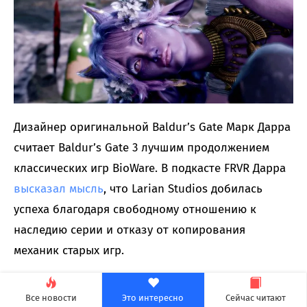
Дизайнер оригинальной Baldur’s Gate Марк Дарра
считает Baldur’s Gate 3 лучшим продолжением
классических игр BioWare. В подкасте FRVR Дарра
высказал мысль
, что Larian Studios добилась
успеха благодаря свободному отношению к
наследию серии и отказу от копирования
механик старых игр.
Между Baldur’s Gate 2 и третьей частью прошло 22
Все новости
Это интересно
Сейчас читают
года. За это время игровая индустрия шагнула