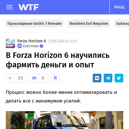
ВХОД
Прохождение Gothic 1 Remake
Resident Evil Requiem
Subnau
Forza Horizon 6
21.05.2026 в 11:53
Evernews
В Forza Horizon 6 научились
фармить деньги и опыт
33
0
Процесс можно более-менее оптимизировать и
делать все с минимумом усилий.