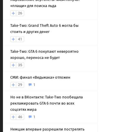
«плащи» для поиска льда
26
Take-Two: Grand Theft Auto 6 могла бы
стоить и других денег
41
Take-Two: GTA 6 покупают невероятно
хорошо, переноса не будет
35
СМИ: финал «Ведьмака» отложен
29
1
Но не в ВКонтакте: Take-Two пообещала
рекламировать GTA 6 почти во всех
соцсетях мира
46
1
Немцам впервые разрешили пострелять