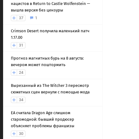
нацистов в Return to Castle Wolfenstein —
вышла версия без цензуры
37
1
Crimson Desert получила маленький патч
1.17.00
31
Прогноз магнитных бурь на 8 августа:
вечером может поштормить
24
Вырезанный из The Witcher 3 пересмотр
сюжетных сцен вернули с помощью мода
34
EA считала Dragon Age слишком
старомодной: бывший продюсер
объясняет проблемы франшизы
30