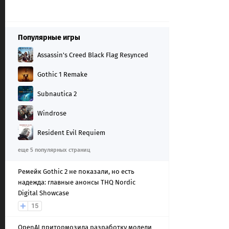
Популярные игры
Assassin's Creed Black Flag Resynced
Gothic 1 Remake
Subnautica 2
Windrose
Resident Evil Requiem
еще 5 популярных страниц
Ремейк Gothic 2 не показали, но есть
надежда: главные анонсы THQ Nordic
Digital Showcase
15
OpenAI притормозила разработку модели