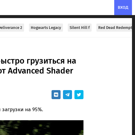
ВХОД
eliverance 2
Hogwarts Legacy
Silent Hill f
Red Dead Redempti
быстро грузиться на
ют Advanced Shader
 загрузки на 95%.