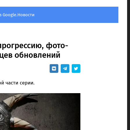
в Google.Новости
прогрессию, фото-
яцев обновлений
й части серии.