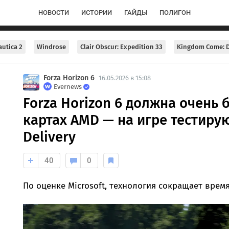
НОВОСТИ
ИСТОРИИ
ГАЙДЫ
ПОЛИГОН
utica 2
Windrose
Clair Obscur: Expedition 33
Kingdom Come: D
Forza Horizon 6
16.05.2026 в 15:08
Evernews
Forza Horizon 6 должна очень 
картах AMD — на игре тестиру
Delivery
40
0
По оценке Microsoft, технология сокращает время