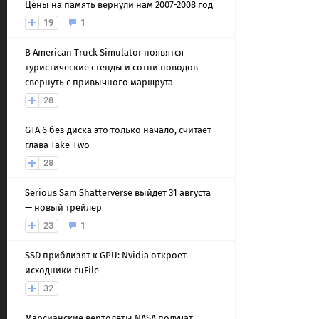
Цены на память вернули нам 2007-2008 год
19
1
В American Truck Simulator появятся
туристические стенды и сотни поводов
свернуть с привычного маршрута
28
GTA 6 без диска это только начало, считает
глава Take-Two
28
Serious Sam Shatterverse выйдет 31 августа
— новый трейлер
23
1
SSD приблизят к GPU: Nvidia откроет
исходники cuFile
32
Марсианские вертолеты NASA получат