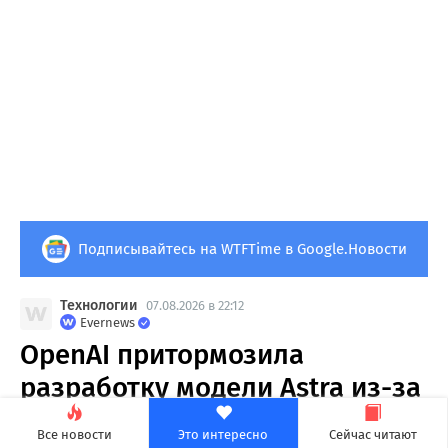
Подписывайтесь на WTFTime в Google.Новости
Технологии
07.08.2026 в 22:12
Evernews
OpenAI притормозила
разработку модели Astra из-за
опасений насчет
Все новости
Это интересно
Сейчас читают