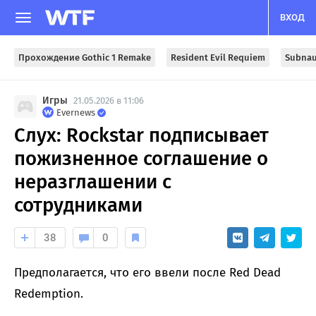
ВХОД
Прохождение Gothic 1 Remake
Resident Evil Requiem
Subnau
Игры
21.05.2026 в 11:06
Evernews
Слух: Rockstar подписывает
пожизненное соглашение о
неразглашении с
сотрудниками
38
0
Предполагается, что его ввели после Red Dead
Redemption.