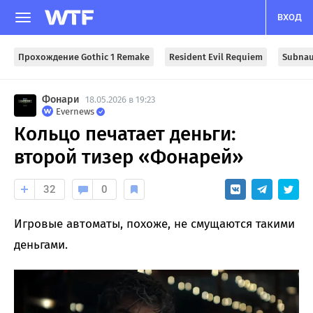
ВХОД
Прохождение Gothic 1 Remake
Resident Evil Requiem
Subnau
Фонари
18.05.2026 в 19:23
Evernews
Кольцо печатает деньги:
второй тизер «Фонарей»
32
0
Игровые автоматы, похоже, не смущаются такими
деньгами.