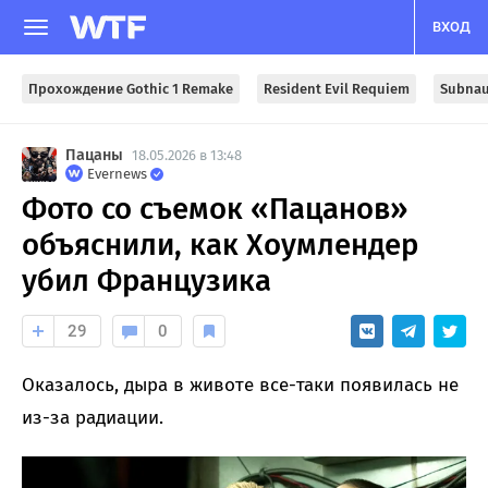
ВХОД
Прохождение Gothic 1 Remake
Resident Evil Requiem
Subnau
Пацаны
18.05.2026 в 13:48
Evernews
Фото со съемок «Пацанов»
объяснили, как Хоумлендер
убил Французика
29
0
Оказалось, дыра в животе все-таки появилась не
из-за радиации.