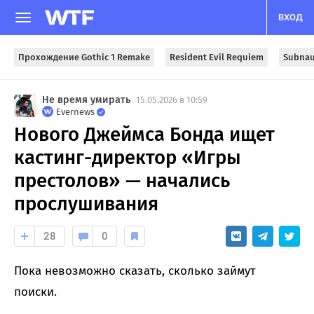
ВХОД
Прохождение Gothic 1 Remake
Resident Evil Requiem
Subnau
Не время умирать
15.05.2026 в 10:59
Evernews
Нового Джеймса Бонда ищет
кастинг-директор «Игры
престолов» — начались
прослушивания
28
0
Пока невозможно сказать, сколько займут
поиски.