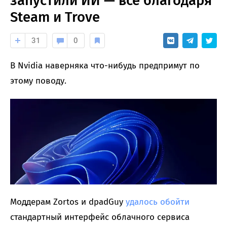
запустили ИИ — все благодаря
Steam и Trove
31
0
В Nvidia наверняка что-нибудь предпримут по
этому поводу.
Моддерам Zortos и dpadGuy
удалось обойти
стандартный интерфейс облачного сервиса