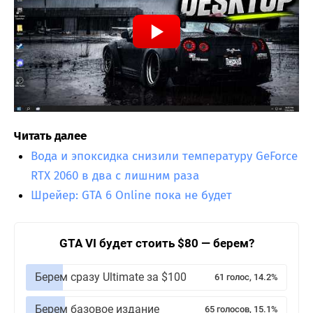
Читать далее
Вода и эпоксидка снизили температуру GeForce
RTX 2060 в два с лишним раза
Шрейер: GTA 6 Online пока не будет
GTA VI будет стоить $80 — берем?
Берем сразу Ultimate за $100
61 голос, 14.2%
Берем базовое издание
65 голосов, 15.1%