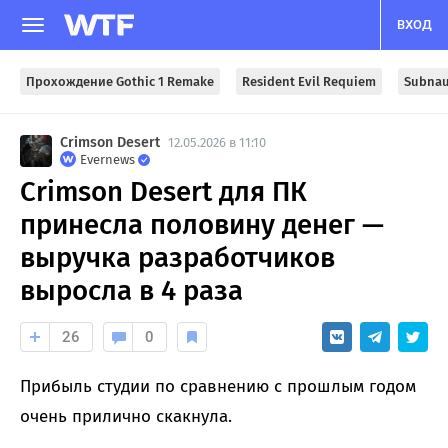
ВХОД
Прохождение Gothic 1 Remake
Resident Evil Requiem
Subnau
Crimson Desert
12.05.2026 в 11:10
Evernews
Crimson Desert для ПК
принесла половину денег —
выручка разработчиков
выросла в 4 раза
26
0
Прибыль студии по сравнению с прошлым годом
очень прилично скакнула.