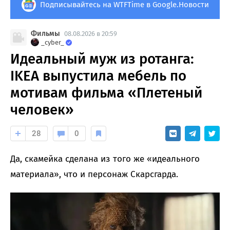
Подписывайтесь на WTFTime в Google.Новости
Фильмы
08.08.2026 в 20:59
_cyber_
Идеальный муж из ротанга:
IKEA выпустила мебель по
мотивам фильма «Плетеный
человек»
28
0
Да, скамейка сделана из того же «идеального
материала», что и персонаж Скарсгарда.