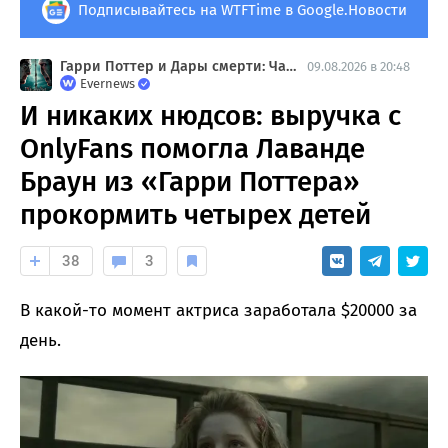
Подписывайтесь на WTFTime в Google.Новости
Гарри Поттер и Дары смерти: Часть 2
09.08.2026 в 20:48
Evernews
И никаких нюдсов: выручка с
OnlyFans помогла Лаванде
Браун из «Гарри Поттера»
прокормить четырех детей
38
3
В какой-то момент актриса заработала $20000 за
день.