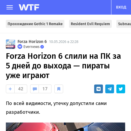
ВХОД
Прохождение Gothic 1 Remake
Resident Evil Requiem
Subnau
Forza Horizon 6
10.05.2026 в 22:28
Evernews
Forza Horizon 6 слили на ПК за
5 дней до выхода — пираты
уже играют
42
17
По всей видимости, утечку допустили сами
разработчики.