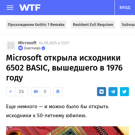
ВХОД
Прохождение Gothic 1 Remake
Resident Evil Requiem
Subnau
Microsoft
04.09.2025 в 13:57
Evernews
Microsoft открыла исходники
6502 BASIC, вышедшего в 1976
году
26
0
Еще немного — и можно было бы открыть
исходники к 50-летнему юбилею.