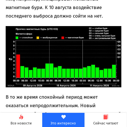
магнитные бури. К 10 августа воздействие
последнего выброса должно сойти на нет.
В то же время спокойный период может
оказаться непродолжительным. Новый
корональный выброс массы, зарегистрированный
8 августа, движется таким образом, что его
Все новости
Это интересно
Сейчас читают