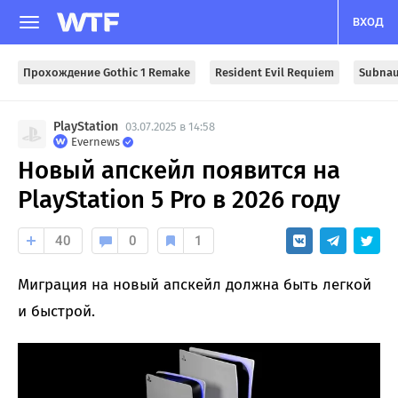
ВХОД
Прохождение Gothic 1 Remake
Resident Evil Requiem
Subnau
PlayStation
03.07.2025 в 14:58
Evernews
Новый апскейл появится на
PlayStation 5 Pro в 2026 году
40
0
1
Миграция на новый апскейл должна быть легкой
и быстрой.