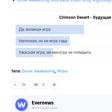
Dune Awakening обогнала Elden Ring Nightreig
Crimson Desert - будущая 
Да, великая игра
Неплохая, но не игра года
Ужасная игра, ей никогда не победить
Теги:
Dune: Awakening
,
Игры
36
0
Evernews
8090 подписчиков