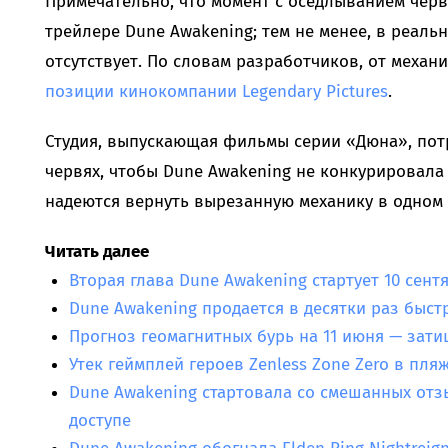
Примечательно, что момент с оседлыванием чер
трейлере Dune Awakening; тем не менее, в реальн
отсутствует. По словам разработчиков, от механ
позиции кинокомпании Legendary Pictures
.
Студия, выпускающая фильмы серии «Дюна», потр
червях, чтобы Dune Awakening не конкурировала 
надеются вернуть вырезанную механику в одном 
Читать далее
Вторая глава Dune Awakening стартует 10 сент
Dune Awakening продается в десятки раз быстр
Прогноз геомагнитных бурь на 11 июня — зат
Утек геймплей героев Zenless Zone Zero в пляж
Dune Awakening стартовала со смешанных отз
доступе