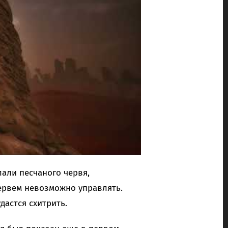
лали песчаного червя,
ервем невозможно управлять.
дастся схитрить.