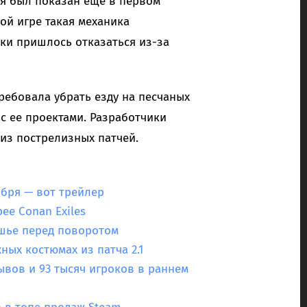
вя был показан еще в первом
ой игре такая механика
ики пришлось отказаться из-за
ебовала убрать езду на песчаных
с ее проектами. Разработчики
из пострелизных патчей.
ября — вот трейлер
ее Conan Exiles
ишье перед поворотом
ных костюмах из патча 2.1
ывов и 93 тысяч игроков в раннем