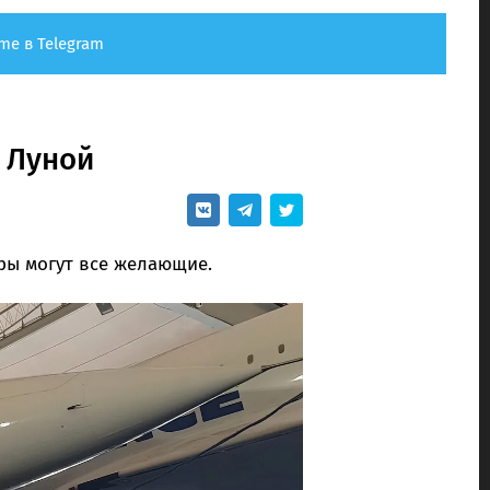
me в Telegram
а Луной
ры могут все желающие.