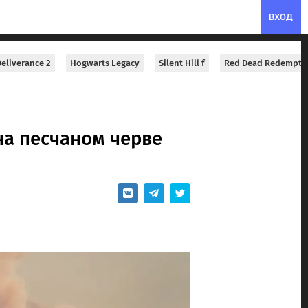
ВХОД
eliverance 2
Hogwarts Legacy
Silent Hill f
Red Dead Redempti
на песчаном черве