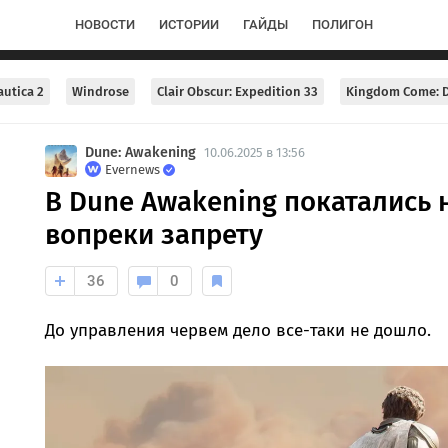
НОВОСТИ
ИСТОРИИ
ГАЙДЫ
ПОЛИГОН
utica 2
Windrose
Clair Obscur: Expedition 33
Kingdom Come: D
Dune: Awakening
10.06.2025 в 13:56
Evernews
В Dune Awakening покатались 
вопреки запрету
36
0
До управления червем дело все-таки не дошло.