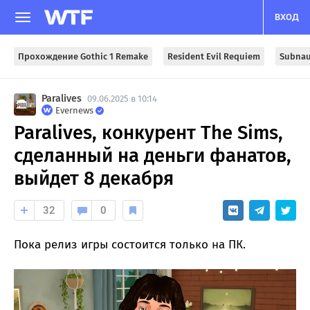
ВХОД
Прохождение Gothic 1 Remake
Resident Evil Requiem
Subnau
Paralives
09.06.2025 в 10:14
Evernews
Paralives, конкурент The Sims,
сделанный на деньги фанатов,
выйдет 8 декабря
32
0
Пока релиз игры состоится только на ПК.