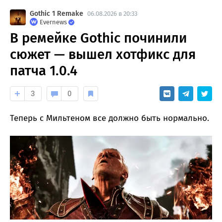
Gothic 1 Remake
06.08.2026 в 20:33
Evernews
В ремейке Gothic починили
сюжет — вышел хотфикс для
патча 1.0.4
3
0
Теперь с Мильтеном все должно быть нормально.