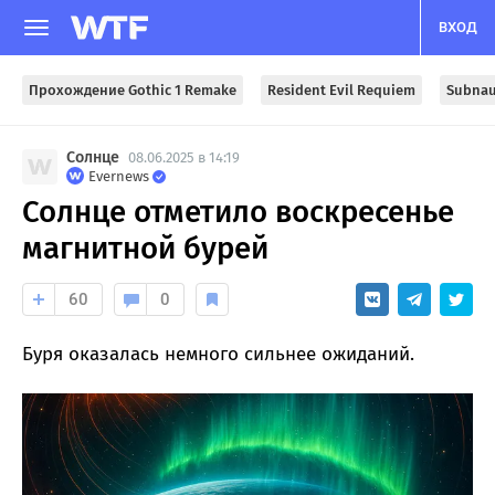
ВХОД
Прохождение Gothic 1 Remake
Resident Evil Requiem
Subnau
Солнце
08.06.2025 в 14:19
Evernews
Солнце отметило воскресенье
магнитной бурей
60
0
Буря оказалась немного сильнее ожиданий.