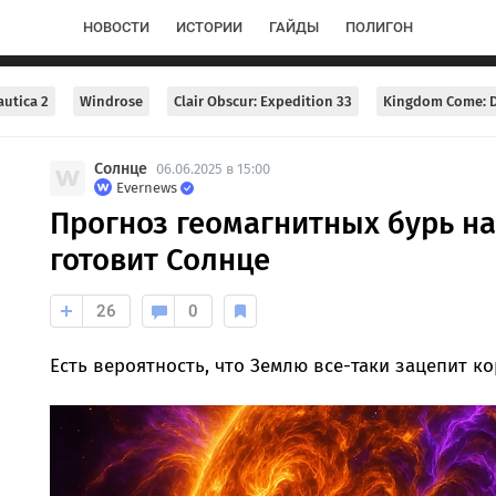
НОВОСТИ
ИСТОРИИ
ГАЙДЫ
ПОЛИГОН
utica 2
Windrose
Clair Obscur: Expedition 33
Kingdom Come: D
Солнце
06.06.2025 в 15:00
Evernews
Прогноз геомагнитных бурь н
готовит Солнце
26
0
Есть вероятность, что Землю все-таки зацепит к