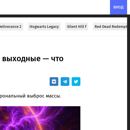
ВХОД
eliverance 2
Hogwarts Legacy
Silent Hill f
Red Dead Redempti
а выходные — что
орональный выброс массы.