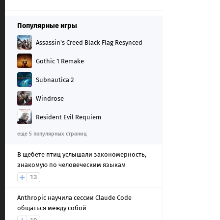
Популярные игры
Assassin's Creed Black Flag Resynced
Gothic 1 Remake
Subnautica 2
Windrose
Resident Evil Requiem
еще 5 популярных страниц
В щебете птиц услышали закономерность,
знакомую по человеческим языкам
13
Anthropic научила сессии Claude Code
общаться между собой