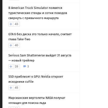
В American Truck Simulator появятся
туристические стенды и сотни поводов
свернуть с привычного маршрута
43
GTA 6 без диска это только начало, считает
глава Take-Two
40
Serious Sam Shatterverse выйдет 31 августа
— новый трейлер
28
3
SSD приблизят к GPU: Nvidia откроет
исходники cuFile
45
Марсианские вертолеты NASA получат
«плащи» для поиска льда