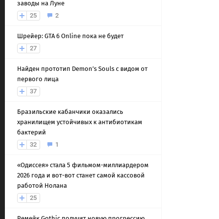
заводы на Луне
25
2
Шрейер: GTA 6 Online пока не будет
27
Найден прототип Demon’s Souls с видом от
первого лица
37
Бразильские кабанчики оказались
хранилищем устойчивых к антибиотикам
бактерий
32
1
«Одиссея» стала 5 фильмом-миллиардером
2026 года и вот-вот станет самой кассовой
работой Нолана
25
Ремейк Gothic получит новую прогрессию,