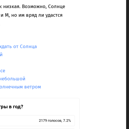
к низкая. Возможно, Солнце
и M, но им вряд ли удастся
.
ждать от Солнца
й
ce
 небольшой
солнечным ветром
гры в год?
2179 голосов, 7.2%