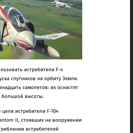
пользовать истребители F-4
ска спутников на орбиту Земли.
надцать самолетов: их оснастят
 большой высоты.
 цели истребители F-104
hantom II, стоявших на вооружении
треблении истребителей