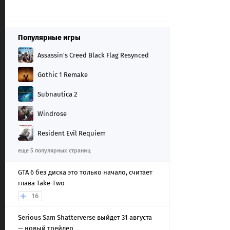
Популярные игры
Assassin's Creed Black Flag Resynced
Gothic 1 Remake
Subnautica 2
Windrose
Resident Evil Requiem
еще 5 популярных страниц
GTA 6 без диска это только начало, считает
глава Take-Two
16
Serious Sam Shatterverse выйдет 31 августа
— новый трейлер