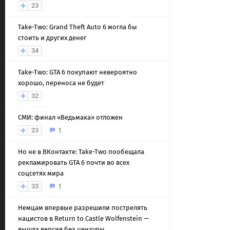
23
Take-Two: Grand Theft Auto 6 могла бы
стоить и других денег
34
Take-Two: GTA 6 покупают невероятно
хорошо, переноса не будет
32
СМИ: финал «Ведьмака» отложен
23
1
Но не в ВКонтакте: Take-Two пообещала
рекламировать GTA 6 почти во всех
соцсетях мира
33
1
Немцам впервые разрешили пострелять
нацистов в Return to Castle Wolfenstein —
вышла версия без цензуры