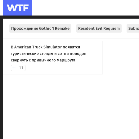
Прохождение Gothic 1 Remake
Resident Evil Requiem
Subna
В American Truck Simulator появятся
туристические стенды и сотни поводов
свернуть с привычного маршрута
11