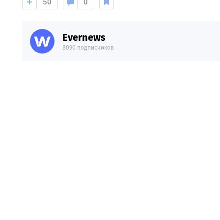
50
0
Evernews
8090 подписчиков