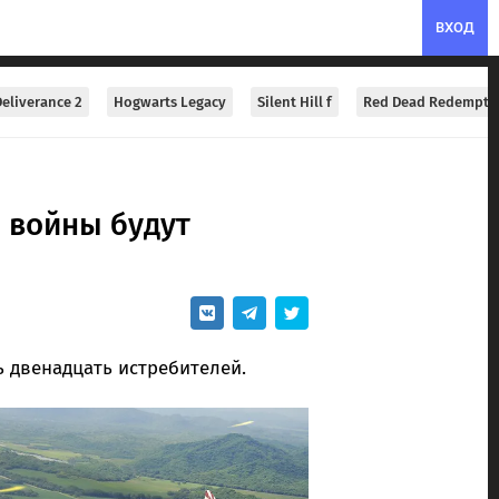
ВХОД
eliverance 2
Hogwarts Legacy
Silent Hill f
Red Dead Redempti
 войны будут
ь двенадцать истребителей.