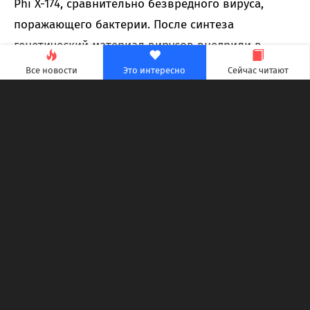
Phi X-174, сравнительно безвредного вируса,
поражающего бактерии. После синтеза
генетический материал вирусов внедрили в
бактериальные клетки, и те начали производить
Все новости
Это интересно
Сейчас читают
полноценные вирусные частицы, способные
распространяться и инфицировать другие
бактерии.