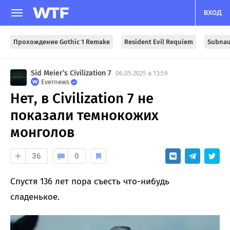
ВХОД
Прохождение Gothic 1 Remake
Resident Evil Requiem
Subnau
Sid Meier’s Civilization 7
06.05.2025 в 13:59
Evernews
Нет, в Civilization 7 не
показали темнокожих
монголов
36
0
Спустя 136 лет пора съесть что-нибудь
сладенькое.