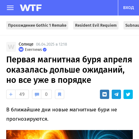
ВХОД
Прохождение Gothic 1 Remake
Resident Evil Requiem
Subnau
Солнце
06.04.2025 в 12:18
Evernews
Первая магнитная буря апреля
оказалась дольше ожиданий,
но все уже в порядке
49
0
В ближайшие дни новые магнитные бури не
прогнозируются.