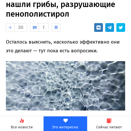
нашли грибы, разрушающие
пенополистирол
30
1
Осталось выяснить, насколько эффективно они
это делают — тут пока есть вопросики.
Бразильские ученые
обнаружили
в кишечнике
Все новости
Это интересно
Сейчас читают
личинок хлопковой совки Helicoverpa armigera