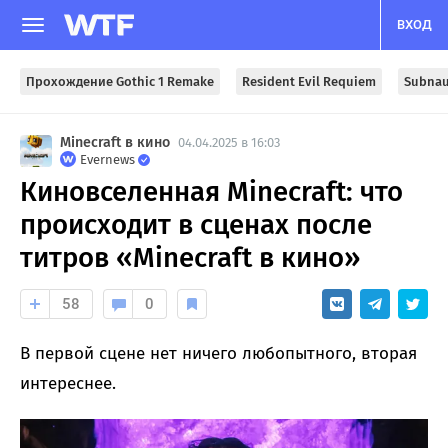
ВХОД
Прохождение Gothic 1 Remake
Resident Evil Requiem
Subnau
Minecraft в кино
04.04.2025 в 16:03
Evernews
Киновселенная Minecraft: что
происходит в сценах после
титров «Minecraft в кино»
58
0
В первой сцене нет ничего любопытного, вторая
интереснее.