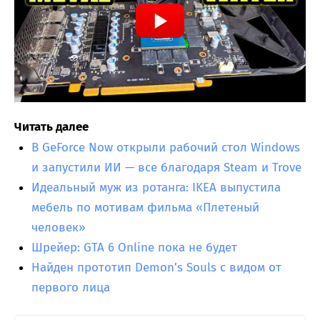
Читать далее
В GeForce Now открыли рабочий стол Windows
и запустили ИИ — все благодаря Steam и Trove
Идеальный муж из ротанга: IKEA выпустила
мебель по мотивам фильма «Плетеный
человек»
Шрейер: GTA 6 Online пока не будет
Найден прототип Demon’s Souls с видом от
первого лица