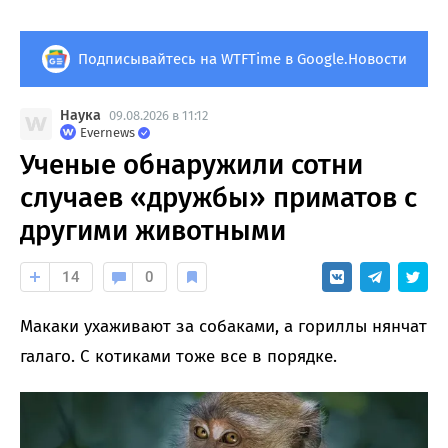
Подписывайтесь на WTFTime в Google.Новости
Наука
09.08.2026 в 11:12
Evernews
Ученые обнаружили сотни
случаев «дружбы» приматов с
другими животными
14
0
Макаки ухаживают за собаками, а гориллы нянчат
галаго. С котиками тоже все в порядке.