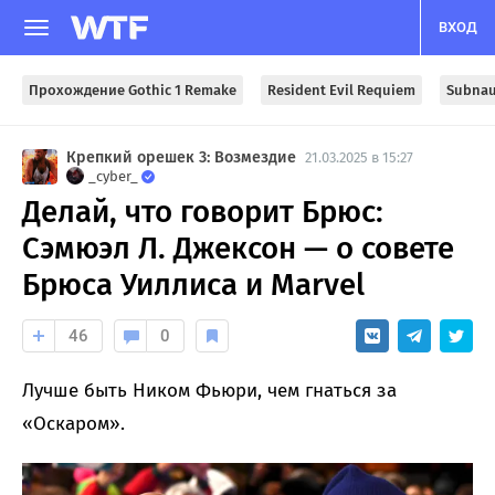
ВХОД
Прохождение Gothic 1 Remake
Resident Evil Requiem
Subnau
Крепкий орешек 3: Возмездие
21.03.2025 в 15:27
_cyber_
Делай, что говорит Брюс:
Сэмюэл Л. Джексон — о совете
Брюса Уиллиса и Marvel
46
0
Лучше быть Ником Фьюри, чем гнаться за
«Оскаром».