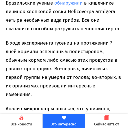
Бразильские ученые
обнаружили
в кишечнике
личинок хлопковой совки Helicoverpa armigera
четыре необычных вида грибов. Все они
оказались способны разрушать пенополистирол.
В ходе эксперимента гусениц на протяжении 7
дней кормили вспененным полистиролом,
обычным кормом либо смесью этих продуктов в
равных пропорциях. Во-первых, личинки из
первой группы не умерли от голода; во-вторых, в
их организмах произошли интересные
изменения.
Анализ микрофлоры показал, что у личинок,
получавших только пластик, заметно
Все новости
Это интересно
Сейчас читают
увеличилось количество грибов Aspergillus,