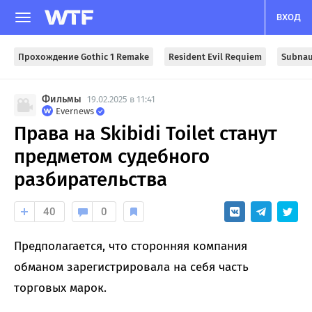
ВХОД
Прохождение Gothic 1 Remake
Resident Evil Requiem
Subnau
Фильмы
19.02.2025 в 11:41
Evernews
Права на Skibidi Toilet станут
предметом судебного
разбирательства
40
0
Предполагается, что сторонняя компания
обманом зарегистрировала на себя часть
торговых марок.