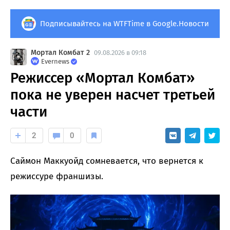
Подписывайтесь на WTFTime в Google.Новости
Мортал Комбат 2
09.08.2026 в 09:18
Evernews
Режиссер «Мортал Комбат»
пока не уверен насчет третьей
части
2
0
Саймон Маккуойд сомневается, что вернется к
режиссуре франшизы.