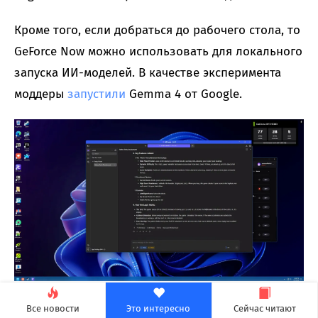
Кроме того, если добраться до рабочего стола, то
GeForce Now можно использовать для локального
запуска ИИ-моделей. В качестве эксперимента
моддеры
запустили
Gemma 4 от Google.
Конечно, после отключения от сессии трюк с
Все новости
Это интересно
Сейчас читают