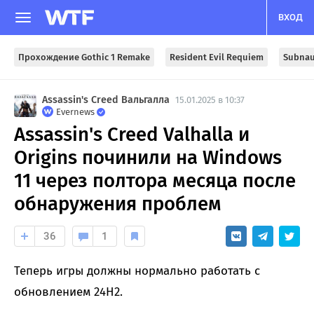
ВХОД
Прохождение Gothic 1 Remake
Resident Evil Requiem
Subnau
Assassin's Creed Вальгалла
15.01.2025 в 10:37
Evernews
Assassin's Creed Valhalla и
Origins починили на Windows
11 через полтора месяца после
обнаружения проблем
36
1
Теперь игры должны нормально работать с
обновлением 24H2.