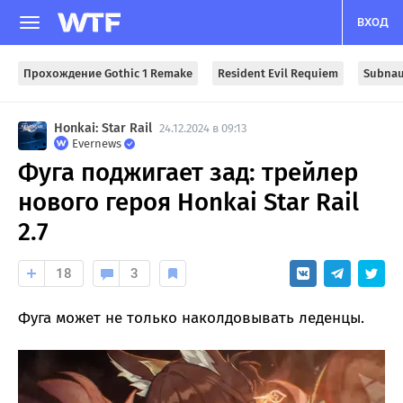
ВХОД
Прохождение Gothic 1 Remake
Resident Evil Requiem
Subnau
Honkai: Star Rail
24.12.2024 в 09:13
Evernews
Фуга поджигает зад: трейлер
нового героя Honkai Star Rail
2.7
18
3
Фуга может не только наколдовывать леденцы.