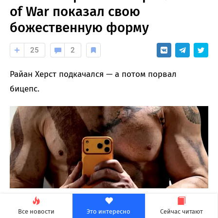
of War показал свою
божественную форму
25
2
Райан Херст подкачался — а потом порвал
бицепс.
Актер Райан Херст, игравший Кратоса в сериале
Все новости
Это интересно
Сейчас читают