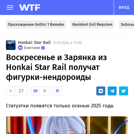
ВХОД
Прохождение Gothic 1 Remake
Resident Evil Requiem
Subnau
Honkai: Star Rail
23.12.2024 в 15:05
Evernews
Воскресенье и Зарянка из
Honkai Star Rail получат
фигурки-нендороиды
27
0
Статуэтки появятся только осенью 2025 года.