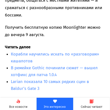
предметы, общаться с местными жителями — и
сражаться с разнообразными противниками или
боссами.
Получить бесплатную копию Moonlighter можно
до вечера 9 августа.
Читать далее
Корабли научились искать по «разговорам»
кашалотов
В ремейке Gothic починили сюжет — вышел
хотфикс для патча 1.0.4
Larian показала 10 самых редких сцен в
Baldur’s Gate 3
Как вам Assassins Creed Black Flag Resynced?
Все новости
Это интересно
Сейчас читают